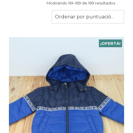
Ordenad
Mostrando 161–169 de 169 resultados
por
puntuaci
Ordenar por puntuación media
media
¡OFERTA!