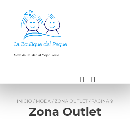
Ir
al
contenido
Alt
nav
Moda de Calidad al Mejor Precio
INICIO
/
MODA
/
ZONA OUTLET
/ PÁGINA 9
Zona Outlet