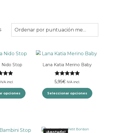
Ordenado
s
Ordenar por puntuación media
por
puntuación
media
a Nido Stop
Lana Katia Merino Baby
ado con
Valorado con
5,95
€
IVA incl.
IVA incl.
de 5
5.00
de 5
ar opciones
Seleccionar opciones
Este
Este
producto
producto
tiene
tiene
múltiples
múltiples
¡Agotado!