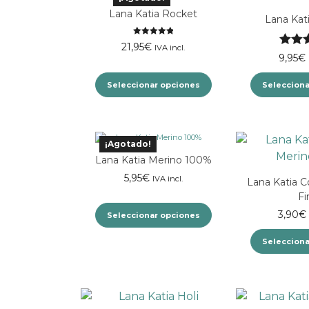
variantes.
Lana Katia Rocket
Lana Kat
Las
opciones
Valorado
21,95
€
IVA incl.
se
Valora
con
5.00
de
9,95
€
5
pueden
5.00
Seleccionar opciones
elegir
Selecciona
en
Este
la
producto
página
¡Agotado!
tiene
de
Lana Katia Merino 100%
múltiples
producto
5,95
€
IVA incl.
variantes.
Lana Katia C
Fi
Las
opciones
3,90
€
Seleccionar opciones
se
Selecciona
Este
pueden
producto
elegir
tiene
en
múltiples
la