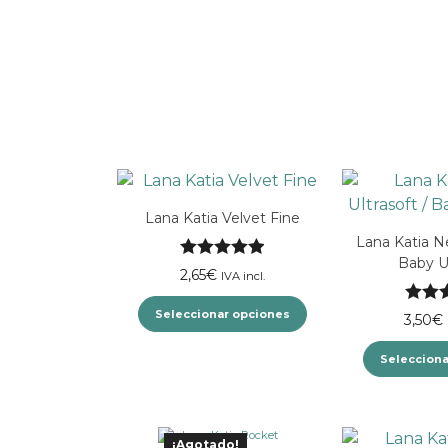
Lana Katia Velvet Fine
Lana Katia Ne
Baby Ul
Valorado con
2,65
€
IVA incl.
5.00
de 5
Seleccionar opciones
Valora
3,50
€
5.00
Este
Selecciona
producto
tiene
múltiples
¡Agotado!