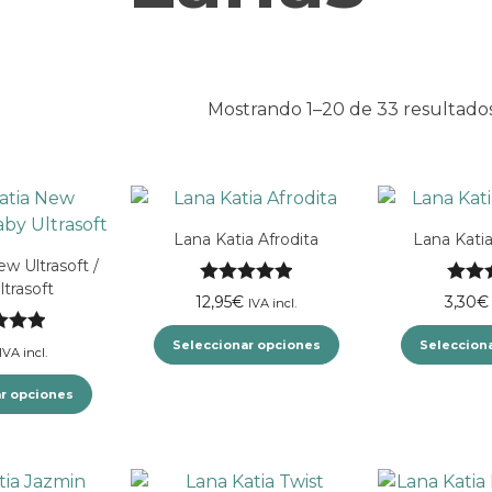
Mostrando 1–20 de 33 resultado
Lana Katia Afrodita
Lana Kati
w Ultrasoft /
trasoft
Valorado con
Valor
12,95
€
3,30
€
IVA incl.
5.00
de 5
5.00
Seleccionar opciones
Seleccion
do con
IVA incl.
de 5
Este
r opciones
producto
Este
tiene
producto
múltiples