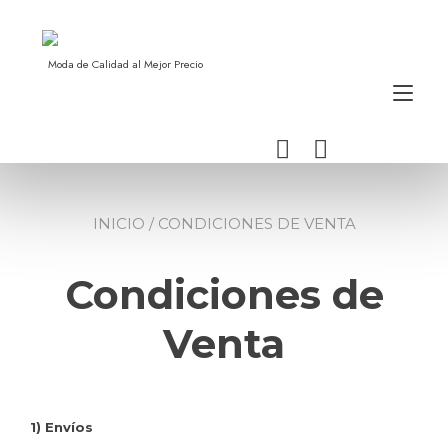
Ir
al
contenido
Moda de Calidad al Mejor Precio
Alt
nav
INICIO
/ CONDICIONES DE VENTA
Condiciones de
Venta
1) Envíos