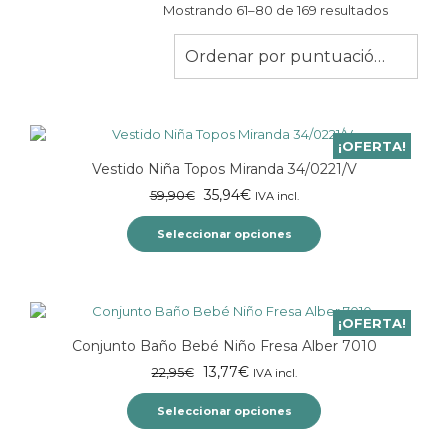
Ordenad
Mostrando 61–80 de 169 resultados
por
puntuaci
Ordenar por puntuación media
media
¡OFERTA!
Vestido Niña Topos Miranda 34/0221/V
El
El
35,94
€
59,90
€
IVA incl.
precio
precio
Seleccionar opciones
original
actual
era:
es:
Este
59,90€.
35,94€.
producto
tiene
¡OFERTA!
múltiples
Conjunto Baño Bebé Niño Fresa Alber 7010
variantes.
El
Las
El
13,77
€
22,95
€
IVA incl.
opciones
precio
precio
se
Seleccionar opciones
original
actual
pueden
era:
es:
elegir