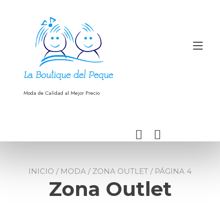
Ir
al
contenido
Alt
nav
Moda de Calidad al Mejor Precio
INICIO
/
MODA
/
ZONA OUTLET
/ PÁGINA 4
Zona Outlet