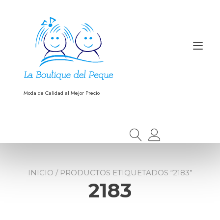
Ir
al
contenido
Alt
nav
Moda de Calidad al Mejor Precio
INICIO
/ PRODUCTOS ETIQUETADOS “2183”
2183