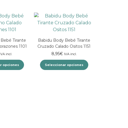
Bebé Tirante
Babidu Body Bebé Tirante
orazones 1101
Cruzado Calado Ositos 1151
8,95
€
IVA incl.
IVA incl.
r opciones
Seleccionar opciones
Este
Este
producto
producto
tiene
tiene
múltiples
múltiples
variantes.
variantes.
Las
Las
opciones
opciones
se
se