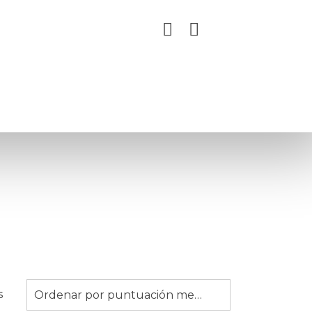
Ordenado
s
Ordenar por puntuación media
por