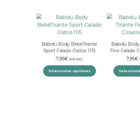
Babidu Body BebéTirante
Babidu Body 
Sport Calado Ositos 1115
Fino Calado C
7,95
€
7,95
€
IVA incl.
Seleccionar opciones
Selecciona
Este
producto
tiene
múltiples
variantes.
Las
opciones
se