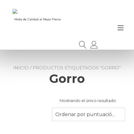
Ir
al
contenido
Moda de Calidad al Mejor Precio
Alt
nav
INICIO
/ PRODUCTOS ETIQUETADOS “GORRO”
Gorro
Mostrando el único resultado
Ordenar por puntuación media