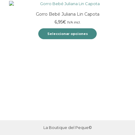
Gorro Bebé Juliana Lin Capota
6,95
€
IVA incl.
Seleccionar opciones
Este
producto
tiene
múltiples
variantes.
Las
opciones
se
pueden
elegir
en
la
página
de
producto
La Boutique del Peque©