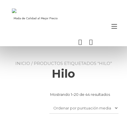
Ir
al
contenido
Moda de Calidad al Mejor Precio
Alt
nav
INICIO
/ PRODUCTOS ETIQUETADOS “HILO”
Hilo
Ordenad
Mostrando 1–20 de 44 resultados
por
puntuaci
media