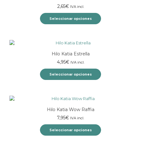
Las
2,65
€
IVA incl.
opciones
se
Seleccionar opciones
pueden
elegir
Este
en
producto
la
tiene
página
múltiples
Hilo Katia Estrella
de
variantes.
producto
Las
4,95
€
IVA incl.
opciones
se
Seleccionar opciones
pueden
elegir
Este
en
producto
la
tiene
página
múltiples
Hilo Katia Wow Raffia
de
variantes.
producto
Las
7,95
€
IVA incl.
opciones
se
Seleccionar opciones
pueden
elegir