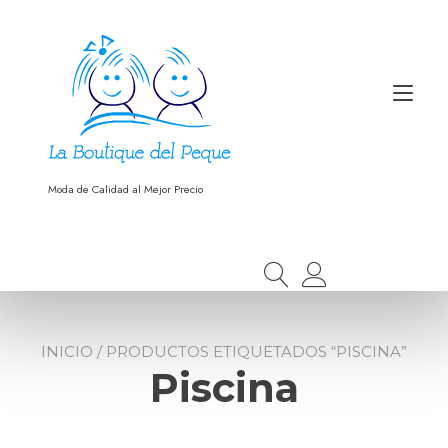
Ir
al
contenido
Alt
nav
Moda de Calidad al Mejor Precio
INICIO
/ PRODUCTOS ETIQUETADOS “PISCINA”
Piscina