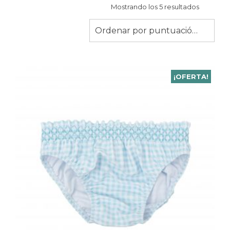
Ordenad
Mostrando los 5 resultados
por
puntuaci
Ordenar por puntuación media
media
¡OFERTA!