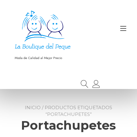
Ir
al
contenido
Alt
nav
Moda de Calidad al Mejor Precio
INICIO
/ PRODUCTOS ETIQUETADOS
“PORTACHUPETES”
Portachupetes