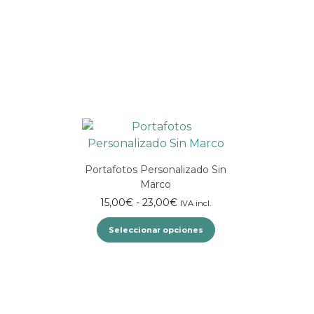
Portafotos Personalizado Sin
Marco
Rango
15,00
€
-
23,00
€
IVA incl.
de
Seleccionar opciones
precios:
desde
Este
15,00€
hasta
producto
23,00€
tiene
múltiples