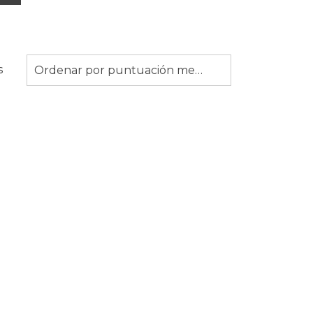
Ordenado
s
Ordenar por puntuación media
por
puntuación
media