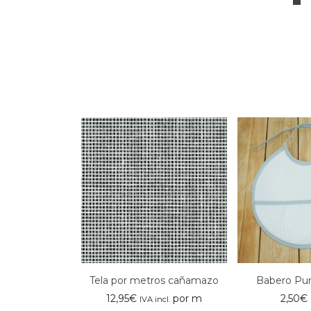
Tela por metros cañamazo
Babero Pun
12,95
€
por m
2,50
€
IVA incl.