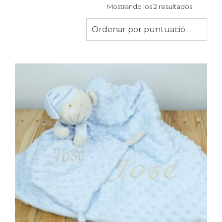
Ordenad
Mostrando los 2 resultados
por
puntuaci
Ordenar por puntuación media
media