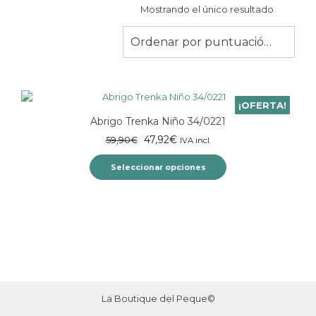
Mostrando el único resultado
Ordenar por puntuación media
¡OFERTA!
Abrigo Trenka Niño 34/0221
El
El
47,92
€
59,90
€
IVA incl.
precio
precio
Seleccionar opciones
original
actual
era:
es:
Este
59,90€.
47,92€.
producto
tiene
múltiples
variantes.
Las
opciones
se
La Boutique del Peque©
pueden