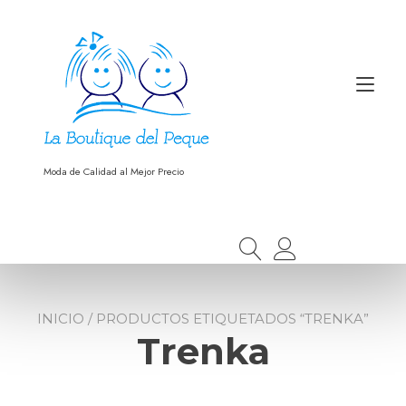
Ir
al
contenido
Alt
nav
Moda de Calidad al Mejor Precio
INICIO
/ PRODUCTOS ETIQUETADOS “TRENKA”
Trenka