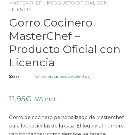
MASTERCHEF – PRODUCTO OFICIAL CON
LICENCIA
Gorro Cocinero
MasterChef –
Producto Oficial con
Licencia
(
24
valoraciones de clientes)
Valorado
24
con
5.00
de
5 en base a
11,95
€
IVA incl.
valoraciones
de clientes
Gorro de cocinero personalizado de Masterchef
para los cocinillas de la casa. El logo y el nombre
van bordados y como siempre, se puede