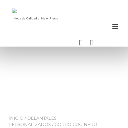
Ir
al
contenido
Moda de Calidad al Mejor Precio
Alt
nav
INICIO
/
DELANTALES
PERSONALIZADOS
/ GORRO COCINERO