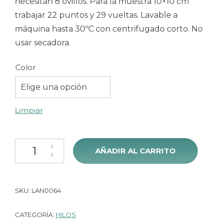
necesitan 8 ovillos. Para la muestra 10×10 cm
trabajar 22 puntos y 29 vueltas. Lavable a
máquina hasta 30ºC con centrifugado corto. No
usar secadora.
Color
Elige una opción
Limpiar
Hilo Katia Tencel-cotton cantidad
AÑADIR AL CARRITO
SKU:
LAN0064
CATEGORÍA:
HILOS