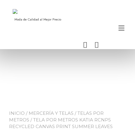
Ir
al
contenido
Moda de Calidad al Mejor Precio
Alt
nav
INICIO
/
MERCERÍA Y TELAS
/
TELAS POR
METROS
/ TELA POR METROS KATIA RCNP5
RECYCLED CANVAS PRINT SUMMER LEAVES