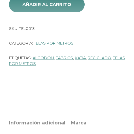
AÑADIR AL CARRITO
SKU:
TEL0013
CATEGORÍA:
TELAS POR METROS
ETIQUETAS:
ALGODÓN
,
FABRICS
,
KATIA
,
RECICLADO
,
TELAS
POR METROS
Información adicional
Marca