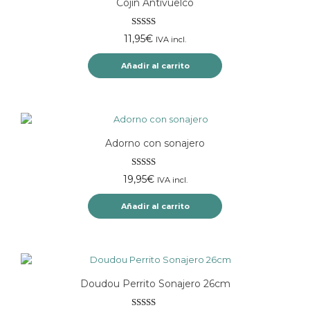
Cojín Antivuelco
variantes.
Las
opciones
Valorado
11,95
€
IVA incl.
se
con
5.00
de
pueden
5
Añadir al carrito
elegir
en
la
página
de
producto
Adorno con sonajero
Valorado
19,95
€
IVA incl.
con
5.00
de
5
Añadir al carrito
Doudou Perrito Sonajero 26cm