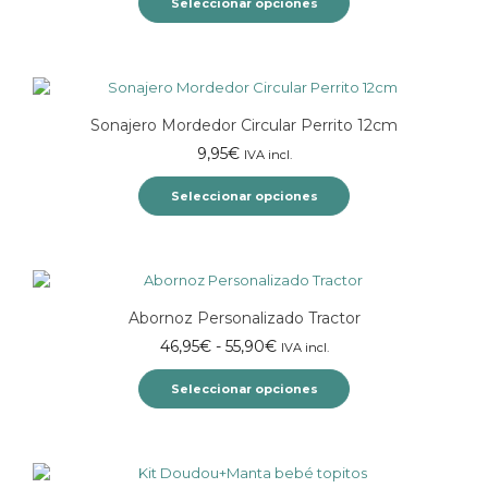
Seleccionar opciones
pueden
elegir
Este
en
producto
la
tiene
página
múltiples
de
Sonajero Mordedor Circular Perrito 12cm
variantes.
producto
Las
9,95
€
IVA incl.
opciones
se
Seleccionar opciones
pueden
elegir
Este
en
producto
la
tiene
página
múltiples
Abornoz Personalizado Tractor
de
variantes.
producto
Las
Rango
46,95
€
-
55,90
€
IVA incl.
opciones
de
se
Seleccionar opciones
precios:
pueden
desde
elegir
Este
46,95€
en
producto
hasta
la
tiene
55,90€