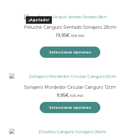
¡Agotado!
Peluche Canguro Sentado Sonajero 28cm
19,95
€
IVA incl.
Seleccionar opciones
Este
producto
tiene
múltiples
Sonajero Mordedor Circular Canguro 12cm
variantes.
Las
9,95
€
IVA incl.
opciones
se
Seleccionar opciones
pueden
elegir
Este
en
producto
la
tiene
página
múltiples