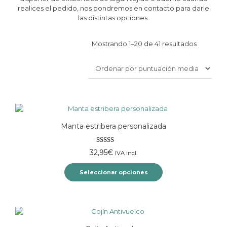
realices el pedido, nos pondremos en contacto para darle
las distintas opciones.
Ordenad
Mostrando 1–20 de 41 resultados
por
puntuaci
media
Manta estribera personalizada
Valorado
32,95
€
IVA incl.
con
5.00
de
5
Seleccionar opciones
Este
producto
tiene
múltiples