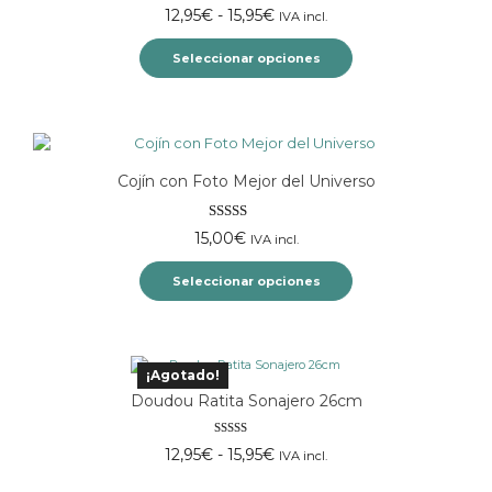
Valorado
Rango
12,95
€
-
15,95
€
IVA incl.
con
5.00
de
de
5
Seleccionar opciones
precios:
desde
Este
12,95€
producto
hasta
tiene
15,95€
múltiples
Cojín con Foto Mejor del Universo
variantes.
Las
opciones
Valorado
15,00
€
IVA incl.
se
con
5.00
de
pueden
5
Seleccionar opciones
elegir
en
Este
la
producto
página
tiene
de
¡Agotado!
múltiples
producto
Doudou Ratita Sonajero 26cm
variantes.
Las
Valorado
opciones
Rango
12,95
€
-
15,95
€
IVA incl.
con
5.00
de
se
de
5