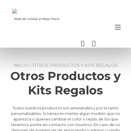
Ir
al
contenido
Moda de Calidad al Mejor Precio
Alt
nav
INICIO
/ OTROS PRODUCTOS Y KITS REGALOS
Otros Productos y
Kits Regalos
Todos nuestros productos son artesanales y por lo tanto
personalizables. Si tienes en mente algún modelo que no
aparezca o quieres cambiar el color o tejido de los que
tenemos, ponte en contacto con nosotros. En caso de no
disponer de existencias de algún tejido o adorno cuando