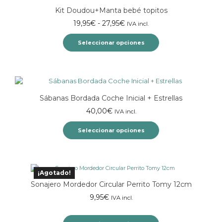
página
múltiples
Kit Doudou+Manta bebé topitos
de
variantes.
producto
Las
Rango
19,95
€
-
27,95
€
IVA incl.
opciones
de
se
Seleccionar opciones
precios:
pueden
desde
elegir
Este
19,95€
en
producto
hasta
la
tiene
27,95€
página
múltiples
Sábanas Bordada Coche Inicial + Estrellas
de
variantes.
producto
Las
40,00
€
IVA incl.
opciones
se
Seleccionar opciones
pueden
elegir
Este
en
producto
la
tiene
¡Agotado!
página
múltiples
Sonajero Mordedor Circular Perrito Tomy 12cm
de
variantes.
producto
9,95
€
Las
IVA incl.
opciones
se