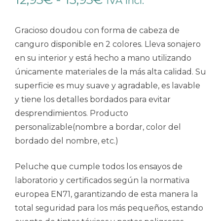
IVA incl.
de
Gracioso doudou con forma de cabeza de
precios:
canguro disponible en 2 colores. Lleva sonajero
desde
en su interior y está hecho a mano utilizando
12,95€
únicamente materiales de la más alta calidad. Su
superficie es muy suave y agradable, es lavable
hasta
y tiene los detalles bordados para evitar
15,95€
desprendimientos. Producto
personalizable(nombre a bordar, color del
bordado del nombre, etc.)
Peluche que cumple todos los ensayos de
laboratorio y certificados según la normativa
europea EN71, garantizando de esta manera la
total seguridad para los más pequeños, estando