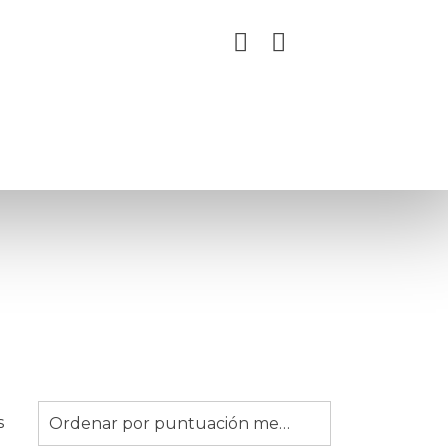
Ordenado
s
Ordenar por puntuación media
por