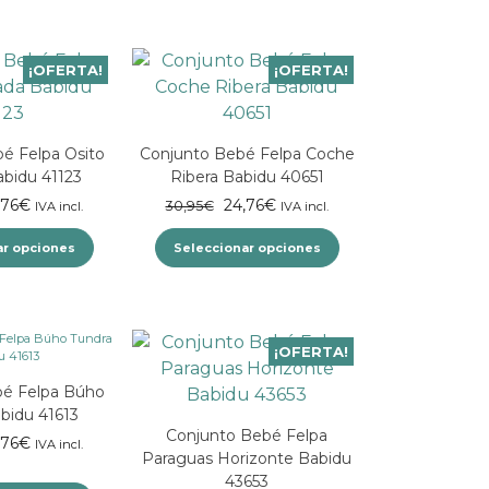
puntuación
media
¡OFERTA!
¡OFERTA!
é Felpa Osito
Conjunto Bebé Felpa Coche
bidu 41123
Ribera Babidu 40651
El
El
El
,76
€
24,76
€
30,95
€
IVA incl.
IVA incl.
cio
precio
precio
precio
ar opciones
ginal
actual
Seleccionar opciones
original
actual
:
es:
era:
es:
Este
Este
,95€.
24,76€.
30,95€.
24,76€.
producto
producto
tiene
tiene
¡OFERTA!
múltiples
múltiples
bé Felpa Búho
variantes.
variantes.
bidu 41613
Las
Las
Conjunto Bebé Felpa
El
,76
€
IVA incl.
opciones
opciones
Paraguas Horizonte Babidu
cio
precio
se
se
43653
ginal
actual