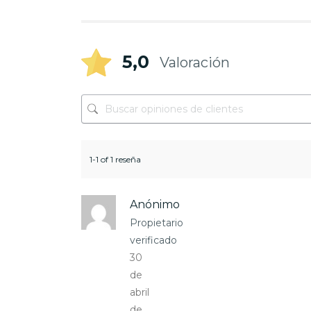
5,0
Valoración
1-1 of 1 reseña
Anónimo
Propietario
verificado
30
de
abril
de