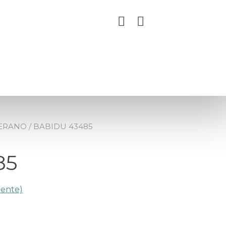
VERANO
/ BABIDU 43485
85
iente)