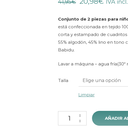
El
El
20,98
€
base a
41,95
€
IVA incl.
valoración
precio
precio
de un cliente
Conjunto de 2 piezas para niñ
original
actual
está confeccionada en tejido 10
era:
es:
corta y estampado de cuadritos a
41,95€.
20,98€
55% algodón, 45% lino en tono c
Babidu.
Lavar a máquina – agua fría(30º
Talla
Limpiar
Babidu 43485 cantidad
AÑADIR A