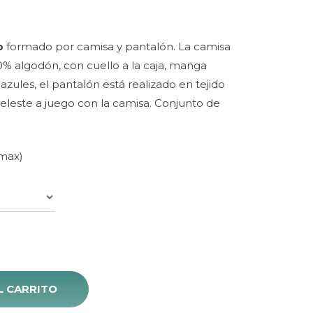
o
formado por camisa y pantalón. La camisa
0% algodón, con cuello a la caja, manga
zules, el pantalón está realizado en tejido
.
eleste a juego con la camisa. Conjunto de
 max)
L CARRITO