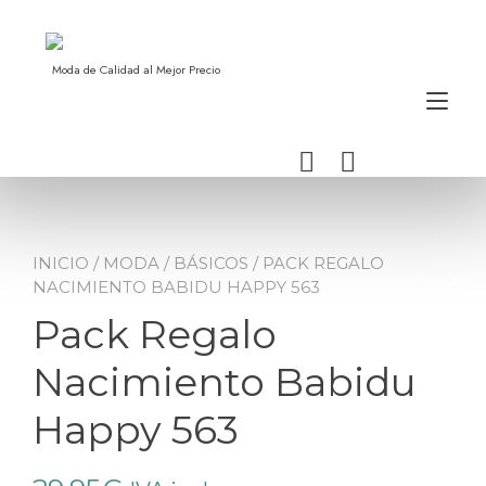
Ir
al
contenido
Moda de Calidad al Mejor Precio
Alt
nav
INICIO
/
MODA
/
BÁSICOS
/ PACK REGALO
NACIMIENTO BABIDU HAPPY 563
Pack Regalo
Nacimiento Babidu
Happy 563