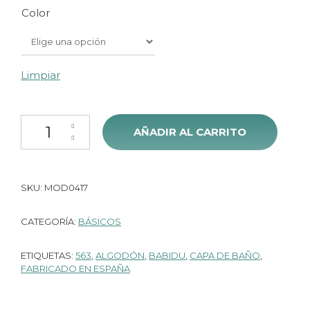
Color
Limpiar
Pack Regalo Nacimiento Babidu Happy 563 cantidad
AÑADIR AL CARRITO
SKU:
MOD0417
CATEGORÍA:
BÁSICOS
ETIQUETAS:
563
,
ALGODÓN
,
BABIDU
,
CAPA DE BAÑO
,
FABRICADO EN ESPAÑA